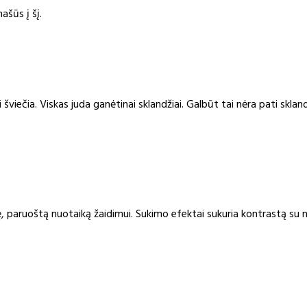
našūs į šį.
i šviečia. Viskas juda ganėtinai sklandžiai. Galbūt tai nėra pati sklan
ę, paruoštą nuotaiką žaidimui. Sukimo efektai sukuria kontrastą su n