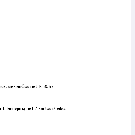
.
us, siekiančius net iki 305x.
nti laimėjimą net 7 kartus iš eilės.