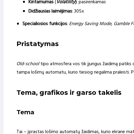
Kintamumas
(
Volatility
)
: pasirenkamas
Didžiausias laimėjimas
: 305x
Specialiosios funkcijos
:
Energy Saving Mode, Gamble F
Pristatymas
Old-school
tipo atmosfera vos tik įjungus žaidimą patiks da
tampa lošimų automatu, kurio tiesiog negalima praleisti. P
Tema, grafikos ir garso takelis
Tema
Tai – įprastas lošimo automatų žaidimas, kurio ekrane matys