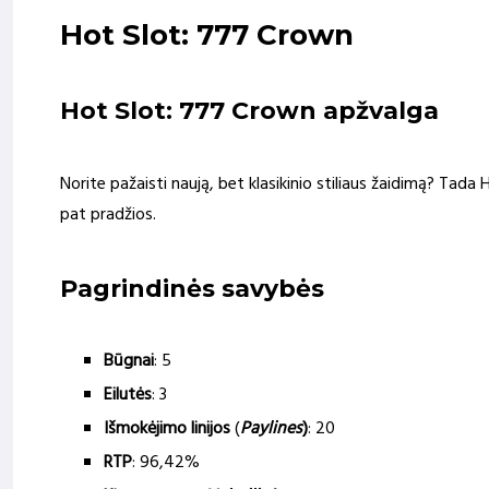
Hot Slot: 777 Crown
Hot Slot: 777 Crown apžvalga
Norite pažaisti naują, bet klasikinio stiliaus žaidimą? Tad
pat pradžios.
Pagrindinės savybės
Būgnai
: 5
Eilutės
: 3
Išmokėjimo linijos
(
Paylines
)
: 20
RTP
: 96,42%