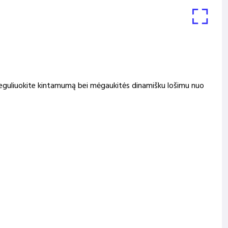
į, reguliuokite kintamumą bei mėgaukitės dinamišku lošimu nuo