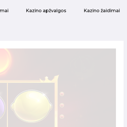
imai
Kazino apžvalgos
Kazino žaidimai