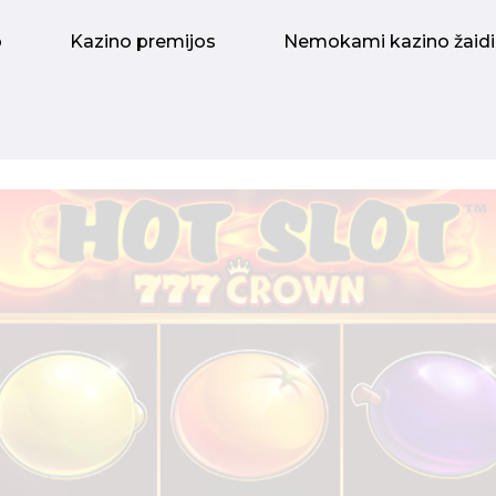
o
Kazino premijos
Nemokami kazino žaid