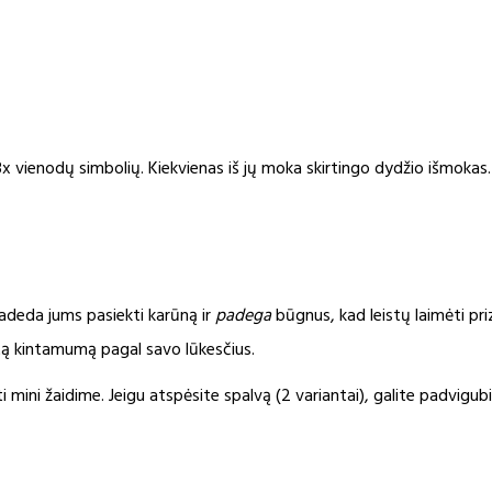
 3x vienodų simbolių. Kiekvienas iš jų moka skirtingo dydžio išmokas
 padeda jums pasiekti karūną ir
padega
būgnus, kad leistų laimėti priz
štą kintamumą pagal savo lūkesčius.
yti mini žaidime. Jeigu atspėsite spalvą (2 variantai), galite padvigubi