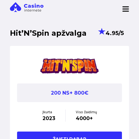
Hit’N’Spin apžvalga
4.95/5
200 NS
+ 800€
Įkurta
Viso žaidimų
2023
4000+