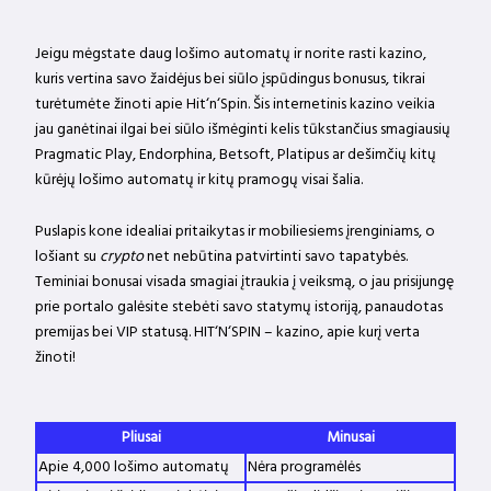
Jeigu mėgstate daug lošimo automatų ir norite rasti kazino,
kuris vertina savo žaidėjus bei siūlo įspūdingus bonusus, tikrai
turėtumėte žinoti apie Hit‘n‘Spin. Šis internetinis kazino veikia
jau ganėtinai ilgai bei siūlo išmėginti kelis tūkstančius smagiausių
Pragmatic Play, Endorphina, Betsoft, Platipus ar dešimčių kitų
kūrėjų lošimo automatų ir kitų pramogų visai šalia.
Puslapis kone idealiai pritaikytas ir mobiliesiems įrenginiams, o
lošiant su
crypto
net nebūtina patvirtinti savo tapatybės.
Teminiai bonusai visada smagiai įtraukia į veiksmą, o jau prisijungę
prie portalo galėsite stebėti savo statymų istoriją, panaudotas
premijas bei VIP statusą. HIT‘N‘SPIN – kazino, apie kurį verta
žinoti!
Pliusai
Minusai
Apie 4,000 lošimo automatų
Nėra programėlės