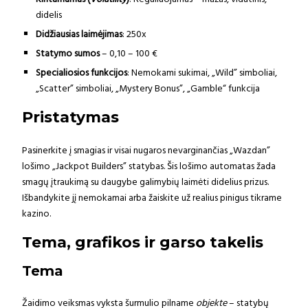
didelis
Didžiausias laimėjimas
: 250x
Statymo sumos
– 0,10 – 100 €
Specialiosios funkcijos
: Nemokami sukimai, „Wild” simboliai,
„Scatter” simboliai, „Mystery Bonus”, „Gamble“ funkcija
Pristatymas
Pasinerkite į smagias ir visai nugaros nevarginančias „Wazdan”
lošimo „Jackpot Builders” statybas. Šis lošimo automatas žada
smagų įtraukimą su daugybe galimybių laimėti didelius prizus.
Išbandykite jį nemokamai arba žaiskite už realius pinigus tikrame
kazino.
Tema, grafikos ir garso takelis
Tema
Žaidimo veiksmas vyksta šurmulio pilname
objekte
– statybų