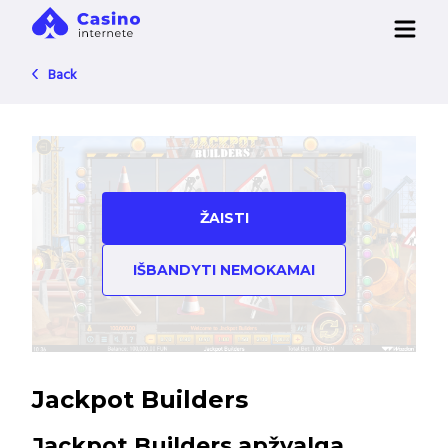
Back
ŽAISTI
IŠBANDYTI NEMOKAMAI
Jackpot Builders
Jackpot Builders apžvalga