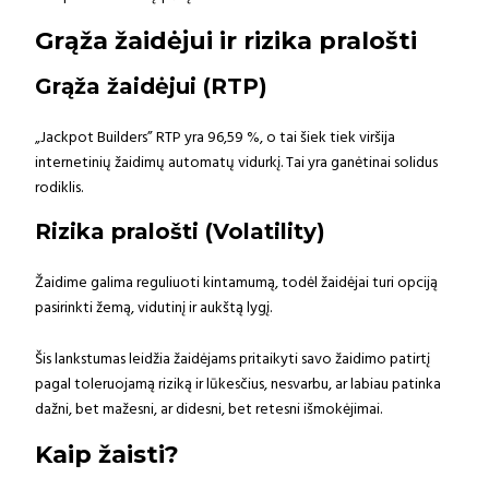
Grąža žaidėjui ir rizika pralošti
Grąža žaidėjui (RTP)
„Jackpot Builders” RTP yra 96,59 %, o tai šiek tiek viršija
internetinių žaidimų automatų vidurkį. Tai yra ganėtinai solidus
rodiklis.
Rizika pralošti (Volatility)
Žaidime galima reguliuoti kintamumą, todėl žaidėjai turi opciją
pasirinkti žemą, vidutinį ir aukštą lygį.
Šis lankstumas leidžia žaidėjams pritaikyti savo žaidimo patirtį
pagal toleruojamą riziką ir lūkesčius, nesvarbu, ar labiau patinka
dažni, bet mažesni, ar didesni, bet retesni išmokėjimai.
Kaip žaisti?