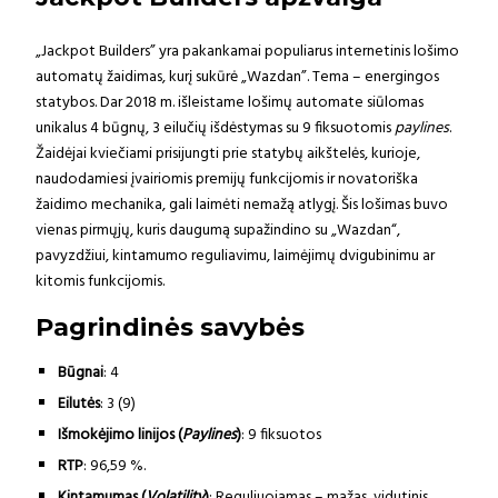
„Jackpot Builders” yra pakankamai populiarus internetinis lošimo
automatų žaidimas, kurį sukūrė „Wazdan”. Tema – energingos
statybos. Dar 2018 m. išleistame lošimų automate siūlomas
unikalus 4 būgnų, 3 eilučių išdėstymas su 9 fiksuotomis
paylines
.
Žaidėjai kviečiami prisijungti prie statybų aikštelės, kurioje,
naudodamiesi įvairiomis premijų funkcijomis ir novatoriška
žaidimo mechanika, gali laimėti nemažą atlygį. Šis lošimas buvo
vienas pirmųjų, kuris daugumą supažindino su „Wazdan“,
pavyzdžiui, kintamumo reguliavimu, laimėjimų dvigubinimu ar
kitomis funkcijomis.
Pagrindinės savybės
Būgnai
: 4
Eilutės
: 3 (9)
Išmokėjimo linijos
(
Paylines
)
: 9 fiksuotos
RTP
: 96,59 %.
Kintamumas (
Volatility
)
: Reguliuojamas – mažas, vidutinis,