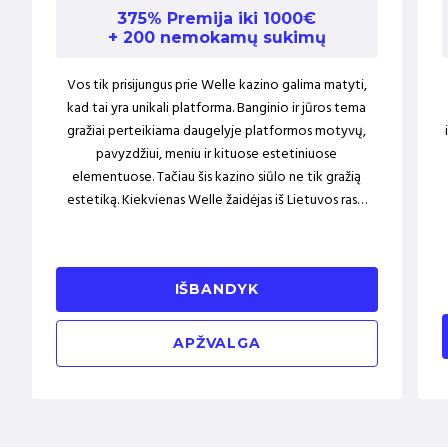
375% Premija iki 1000€
+ 200 nemokamų sukimų
Vos tik prisijungus prie Welle kazino galima matyti,
kad tai yra unikali platforma. Banginio ir jūros tema
gražiai perteikiama daugelyje platformos motyvų,
pavyzdžiui, meniu ir kituose estetiniuose
elementuose. Tačiau šis kazino siūlo ne tik gražią
estetiką. Kiekvienas Welle žaidėjas iš Lietuvos ras…
IŠBANDYK
APŽVALGA