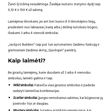
Žaisti šį lošimą nesudėtinga. Žaidėjai nustato statymo dydį tarp
0,10 € ir 100 € už sukimą.
Laimėjimai išmokami, jei ant bet kurios iš 9 išmokėjimo linijų,
pradedant nuo labiausiai į kairę arba į dešinę nutolusio būgno,
išsukami 3 arba 4 vienodi simboliai.
„Jackpot Builders“ taip pat turi automatinio žaidimo funkciją ir
greitesniam žaidimui skirtą „Quickspin” parinktį.
Kaip laimėti?
Be įprastų laimėjimų, kurie duodami už 3 arba 4 vienodus
simbolius, laimėti galima ir taip:
Wild
simboliai
. Pakeičia visus įprastus simbolius ir padeda
sudaryti laiminčias kombinacijas.
Scatter
simboliai
. Įjungia nemokamus sukimus, kai būgnuose jų
pasirodo trys ar daugiau.
Mystery
simboliai
. Suteikia atsitiktinį piniginį prizą, kai