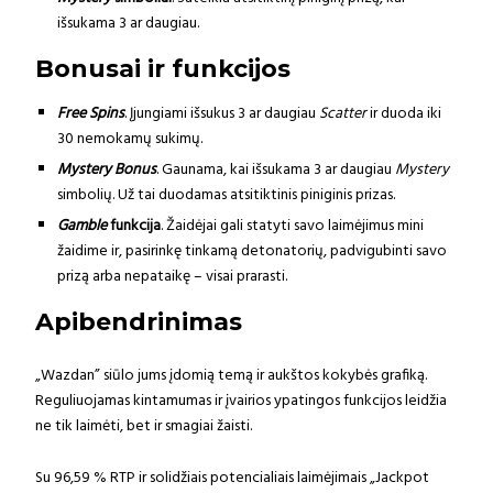
išsukama 3 ar daugiau.
Bonusai ir funkcijos
Free Spins
. Įjungiami išsukus 3 ar daugiau
Scatter
ir duoda iki
30 nemokamų sukimų.
Mystery Bonus
. Gaunama, kai išsukama 3 ar daugiau
Mystery
simbolių. Už tai duodamas atsitiktinis piniginis prizas.
Gamble
funkcija
. Žaidėjai gali statyti savo laimėjimus mini
žaidime ir, pasirinkę tinkamą detonatorių, padvigubinti savo
prizą arba nepataikę – visai prarasti.
Apibendrinimas
„Wazdan” siūlo jums įdomią temą ir aukštos kokybės grafiką.
Reguliuojamas kintamumas ir įvairios ypatingos funkcijos leidžia
ne tik laimėti, bet ir smagiai žaisti.
Su 96,59 % RTP ir solidžiais potencialiais laimėjimais „Jackpot