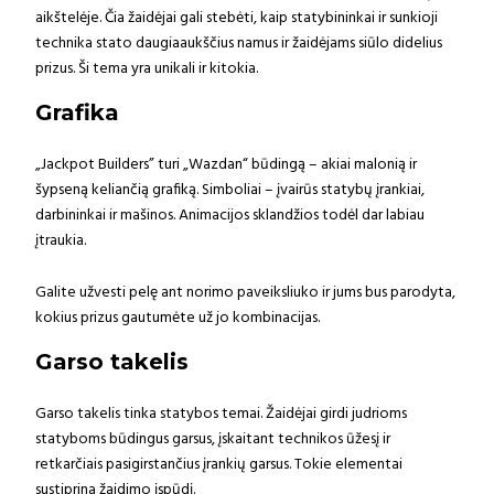
aikštelėje. Čia žaidėjai gali stebėti, kaip statybininkai ir sunkioji
technika stato daugiaaukščius namus ir žaidėjams siūlo didelius
prizus. Ši tema yra unikali ir kitokia.
Grafika
„Jackpot Builders” turi „Wazdan“ būdingą – akiai malonią ir
šypseną keliančią grafiką. Simboliai – įvairūs statybų įrankiai,
darbininkai ir mašinos. Animacijos sklandžios todėl dar labiau
įtraukia.
Galite užvesti pelę ant norimo paveiksliuko ir jums bus parodyta,
kokius prizus gautumėte už jo kombinacijas.
Garso takelis
Garso takelis tinka statybos temai. Žaidėjai girdi judrioms
statyboms būdingus garsus, įskaitant technikos ūžesį ir
retkarčiais pasigirstančius įrankių garsus. Tokie elementai
sustiprina žaidimo įspūdį.