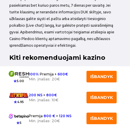
pasiekiamas bet kuriuo paros metu, 7 dienas per savaitę. Jei
turite klausimų ar nerandate informacijos DUK skiltyje, savo
užklausas galite siųsti el. paštu arba atsidaryti tiesioginio
pokalbio (Live chat) langą, kur galėsite pratęsti susirašinėjimą
gyvai. Apibendrinus, esami vartotojai teigiamai atsiliepia apie
Casino Pledoo klientų aptarnavimo pagalbą, nes užklausos
sprendžiamos operatyviai ir efektingai.
Kiti rekomenduojami kazino
100%
Premija +
600€
IŠBANDYK
Min. įnašas: 20€
5.00
200 NS
+
800€
IŠBANDYK
Min. įnašas: 10€
4.95
Premija
800 €
+
120 NS
IŠBANDYK
Min. įnašas: 20€
5