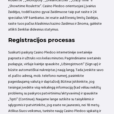
Roulette”, „Monopoly”, „Dreamcatcher”, „Crazy Time” ir
„Showtime Roulette”. Casino Pledoo orientuojasi į įvairius
žaidėjus, todėl kazino gyvai žaidimuose taip pat rasite ir 24
specialius VIP kambarius. Jei esate aukštesnių limitų žaidėjas,
rasite tuos pačius klasikinius kazino žaidimus ir žinoma, galėsite
atlikti ženkliai didesnius statymus.
Registracijos procesas
Susikurti paskyrą Casino Pledoo internetinėje svetainėje
paprasta ir užtruks vos kelias minutes. Pagrindiniame svetainės
puslapyje, viršuje kairėje spauskite „Užsiregistruoti” (Sign up) ir
būsite automatiškai nukreiptas į naują langą. Tada įveskite savo
el. pašto adresą, mob. telefono numerį, pasirinkite
pageidaujamą valiutą ir slaptažodį. Būtinai įsitikinkite, jog
teisingai įvedėte visą reikalingą informaciją (kad vėliau nekiltų
problemų su paskyros patvirtinimu/aktyvavimu) ir spauskite
„Tęsti” (Continue). Naujame lange sutikite su taisyklėmis ir
sąlygomis ir patvirtinkite, jog esate ne jaunesnis, nei 18 metų.
Atlikus šiuos veiksmus, turėsite naują Casino Pledoo sąskaitą ir