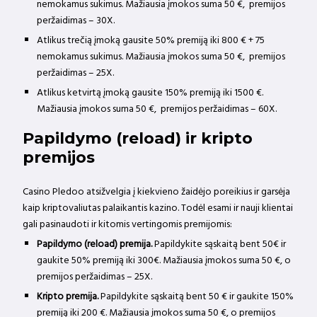
nemokamus sukimus. Mažiausia įmokos suma 50 €, premijos
peržaidimas – 30X.
Atlikus trečią įmoką gausite 50% premiją iki 800 € + 75
nemokamus sukimus. Mažiausia įmokos suma 50 €, premijos
peržaidimas – 25X.
Atlikus ketvirtą įmoką gausite 150% premiją iki 1500 €.
Mažiausia įmokos suma 50 €, premijos peržaidimas – 60X.
Papildymo (reload) ir kripto
premijos
Casino Pledoo atsižvelgia į kiekvieno žaidėjo poreikius ir garsėja
kaip kriptovaliutas palaikantis kazino. Todėl esami ir nauji klientai
gali pasinaudoti ir kitomis vertingomis premijomis:
Papildymo (reload) premija.
Papildykite sąskaitą bent 50€ ir
gaukite 50% premiją iki 300€. Mažiausia įmokos suma 50 €, o
premijos peržaidimas – 25X.
Kripto premija.
Papildykite sąskaitą bent 50 € ir gaukite 150%
premiją iki 200 €. Mažiausia įmokos suma 50 €, o premijos