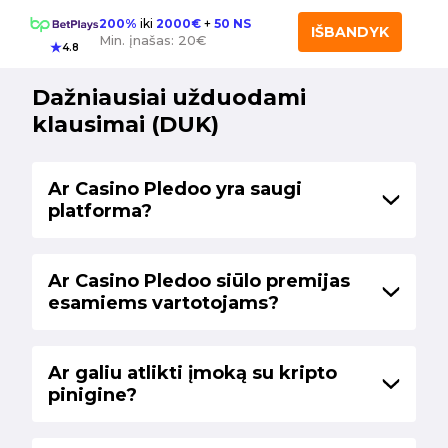
200%
iki
2000€
+
50 NS
IŠBANDYK
Min. įnašas: 20€
4.8
Dažniausiai užduodami
klausimai (DUK)
Ar Casino Pledoo yra saugi
platforma?
Casino Pledoo turi Kiurasao išduotą licenciją, o kazino
Ar Casino Pledoo siūlo premijas
veiklą reguliuoja ir prižiūri atitinkamos lošimų priežiūros
esamiems vartotojams?
institucijos, todėl žaisti čia tikrai saugu.
Casino Pledoo siūlo ne tik premijas naujokams, bet ir
Ar galiu atlikti įmoką su kripto
esamiems vartotojams - papildymo (reload) ir kripto
pinigine?
premijas.