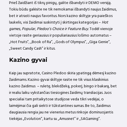
Prieš žaidžiant iš tikrų pinigų, galite išbandyti ir DEMO versiją.
Tokiu būdu galėsite ne tik nemokamai išbandyti naujus žaidimus,
bet ir atrasti naujus favoritus. Nors kazino skiltyje yra paieškos
laukelis, visi žaidimai suskirstyti į skirtingas kategorijas –
Hot
games, Popular, Pledoo’s Choice ir Feature Buy.
Todėl vienoje
vietoje rasite geriausius ir populiariausius lošimo automatus –
„Hot Fruits”, „Book of Ra”, „Gods of Olympus”, „Giga Genie”,
„Sweet Candy Cash” ir kitus.
Kazino gyvai
Kaip jau supratote, Casino Pledoo skiria ypatingą dėmesį kazino
žaidimams. Kazino gyvai skiltyje rasite ne tik visus klasikinius
kazino žaidimus – ruletę, blekdžeką, pokerį, bingo ir bakarą, bet
ir realiu laiku vykstančias tiesiogines žaidimų transliacijas. Juos
specialiai tam pritaikytose studijose veda tikri vedėjai, o
laimėjimai čia gali siekti ir tūkstantines sumas. Be to, žaidimus
daugiausia rengia jau ne vienerius metus rinkoje dominuojantis
tiekėjas „Evolution”, kartu su „Amusnet” ir „SAGaming”.