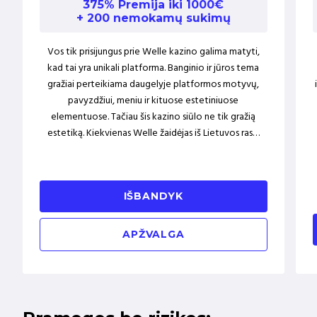
375% Premija iki 1000€
+ 200 nemokamų sukimų
Vos tik prisijungus prie Welle kazino galima matyti,
kad tai yra unikali platforma. Banginio ir jūros tema
gražiai perteikiama daugelyje platformos motyvų,
pavyzdžiui, meniu ir kituose estetiniuose
elementuose. Tačiau šis kazino siūlo ne tik gražią
estetiką. Kiekvienas Welle žaidėjas iš Lietuvos ras…
IŠBANDYK
APŽVALGA