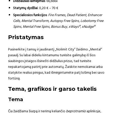
Didžiausias laimėjimas
: 66,666x
Statymų dydžiai
: 0,20 € – 70 €
Specialiosios funkcijos
:
Fire Frames
,
Dead Patient, Enhancer
Cells, Mental Transform, Autopsy Free Spins, Lobotomy Free
Spins, Mental Free Spins
,
Bonus Buy, xWays®, xNudge®
Pristatymas
Pasinerkite į tamsų ir jaudinantį „Nolimit City” žaidimo „Mental”
pasaulį. Su labai dideliu kintamumu turėsite galimybę iš šios
siaubingos įstaigos išsinešti didžiulius prizus, tad turėsite
nepakartojamą patirtį prie automatų. Žaiskite nemokamai arba
statykite realius pinigus, kad išmėgintumėte patį lošimą bei savo
fortūną.
Tema, grafikos ir garso takelis
Tema
Čia žaidžiama šiurpą ir nerimą keliančio
beprotnamio
aplinkoje,