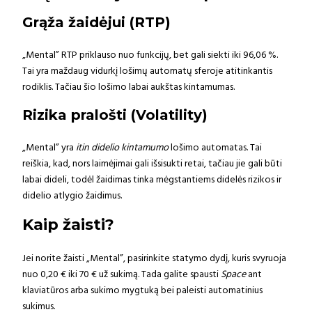
Grąža žaidėjui (RTP)
„Mental” RTP priklauso nuo funkcijų, bet gali siekti iki 96,06 %.
Tai yra maždaug vidurkį lošimų automatų sferoje atitinkantis
rodiklis. Tačiau šio lošimo labai aukštas kintamumas.
Rizika pralošti (Volatility)
„Mental” yra
itin didelio kintamumo
lošimo automatas. Tai
reiškia, kad, nors laimėjimai gali išsisukti retai, tačiau jie gali būti
labai dideli, todėl žaidimas tinka mėgstantiems didelės rizikos ir
didelio atlygio žaidimus.
Kaip žaisti?
Jei norite žaisti „Mental”, pasirinkite statymo dydį, kuris svyruoja
nuo 0,20 € iki 70 € už sukimą. Tada galite spausti
Space
ant
klaviatūros arba sukimo mygtuką bei paleisti automatinius
sukimus.