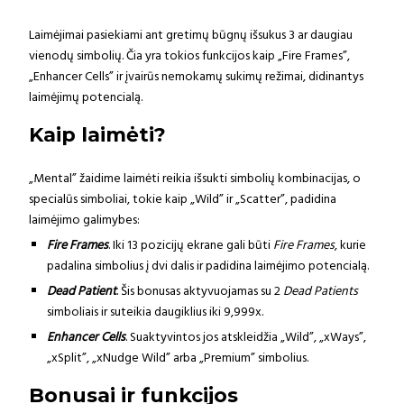
Laimėjimai pasiekiami ant gretimų būgnų išsukus 3 ar daugiau
vienodų simbolių. Čia yra tokios funkcijos kaip „Fire Frames”,
„Enhancer Cells” ir įvairūs nemokamų sukimų režimai, didinantys
laimėjimų potencialą.
Kaip laimėti?
„Mental” žaidime laimėti reikia išsukti simbolių kombinacijas, o
specialūs simboliai, tokie kaip „Wild” ir „Scatter”, padidina
laimėjimo galimybes:
Fire Frames
. Iki 13 pozicijų ekrane gali būti
Fire Frames
, kurie
padalina simbolius į dvi dalis ir padidina laimėjimo potencialą.
Dead Patient
. Šis bonusas aktyvuojamas su 2
Dead Patients
simboliais ir suteikia daugiklius iki 9,999x.
Enhancer Cells
. Suaktyvintos jos atskleidžia „Wild”, „xWays”,
„xSplit”, „xNudge Wild” arba „Premium” simbolius.
Bonusai ir funkcijos