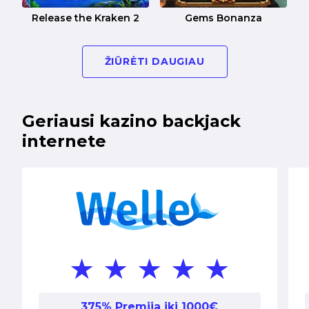
Release the Kraken 2
Gems Bonanza
ŽIŪRĖTI DAUGIAU
Geriausi kazino backjack
internete
375% Premija iki 1000€