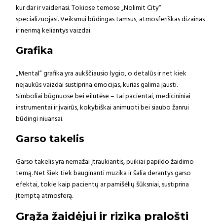
kur dar ir vaidenasi. Tokiose temose „Nolimit City“
specializuojasi. Veiksmui būdingas tamsus, atmosferiškas dizainas
ir nerimą keliantys vaizdai.
Grafika
„Mental” grafika yra aukščiausio lygio, o detalūs ir net kiek
nejaukūs vaizdai sustiprina emocijas, kurias galima jausti.
Simboliai būgnuose bei eilutėse – tai pacientai, medicininiai
instrumentai ir įvairūs, kokybiškai animuoti bei siaubo žanrui
būdingi niuansai.
Garso takelis
Garso takelis yra nemažai įtraukiantis, puikiai papildo žaidimo
temą. Net šiek tiek bauginanti muzika ir šalia derantys garso
efektai, tokie kaip pacientų ar pamišėlių šūksniai, sustiprina
įtemptą atmosferą.
Grąža žaidėjui ir rizika pralošti