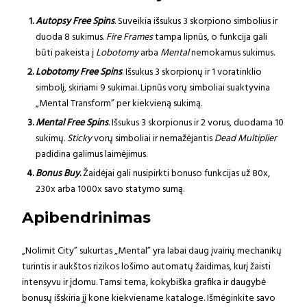
Autopsy Free Spins
. Suveikia išsukus 3 skorpiono simbolius ir
duoda 8 sukimus.
Fire Frames
tampa lipnūs, o funkcija gali
būti pakeista į
Lobotomy
arba
Mental
nemokamus sukimus.
Lobotomy Free Spins
. Išsukus 3 skorpionų ir 1 voratinklio
simbolį, skiriami 9 sukimai. Lipnūs vorų simboliai suaktyvina
„Mental Transform” per kiekvieną sukimą.
Mental Free Spins
. Išsukus 3 skorpionus ir 2 vorus, duodama 10
sukimų.
Sticky
vorų simboliai ir nemažėjantis
Dead Multiplier
padidina galimus laimėjimus.
Bonus Buy
.
Žaidėjai gali nusipirkti bonuso funkcijas už 80x,
230x arba 1000x savo statymo sumą.
Apibendrinimas
„Nolimit City” sukurtas „Mental” yra labai daug įvairių mechanikų
turintis ir aukštos rizikos lošimo automatų žaidimas, kurį žaisti
intensyvu ir įdomu. Tamsi tema, kokybiška grafika ir daugybė
bonusų išskiria jį kone kiekviename kataloge. Išmėginkite savo