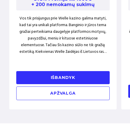
+ 200 nemokamų sukimų
Vos tik prisijungus prie Welle kazino galima matyti,
kad tai yra unikali platforma. Banginio ir jūros tema
gražiai perteikiama daugelyje platformos motyvų,
pavyzdžiui, meniu ir kituose estetiniuose
elementuose. Tačiau šis kazino siūlo ne tik gražią
estetiką. Kiekvienas Welle žaidėjas iš Lietuvos ras…
IŠBANDYK
APŽVALGA