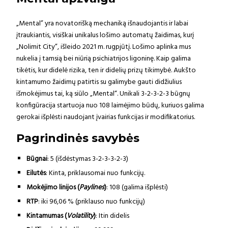
„Mental” yra novatorišką mechaniką išnaudojantis ir labai
įtraukiantis, visiškai unikalus lošimo automatų žaidimas, kurį
„Nolimit City”, išleido 2021 m. rugpjūtį. Lošimo aplinka mus
nukelia į tamsią bei niūrią psichiatrijos ligoninę. Kaip galima
tikėtis, kur didelė rizika, ten ir didelių prizų tikimybė. Aukšto
kintamumo žaidimų patirtis su galimybe gauti didžiulius
išmokėjimus tai, ką siūlo „Mental“. Unikali 3-2-3-2-3 būgnų
konfigūracija startuoja nuo 108 laimėjimo būdų, kuriuos galima
gerokai išplėsti naudojant įvairias funkcijas ir modifikatorius.
Pagrindinės savybės
Būgnai
: 5 (išdėstymas 3-2-3-3-2-3)
Eilutės
: Kinta, priklausomai nuo funkcijų.
Mokėjimo linijos (
Paylines
)
: 108 (galima išplėsti)
RTP
: iki 96,06 % (priklauso nuo funkcijų)
Kintamumas (
Volatility
)
: Itin didelis