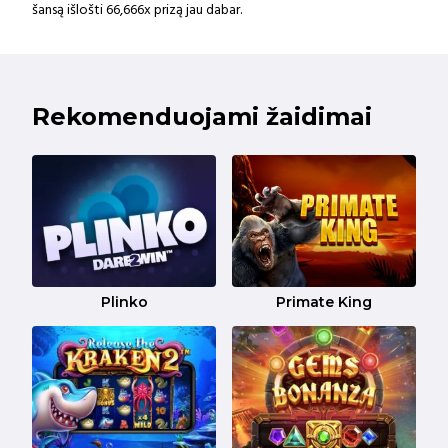
šansą išlošti 66,666x prizą jau dabar.
Rekomenduojami žaidimai
Plinko
Primate King