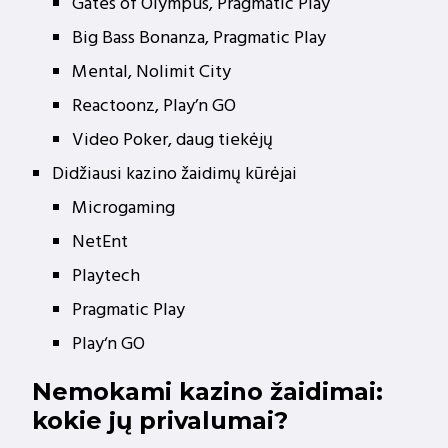
Gates of Olympus, Pragmatic Play
Big Bass Bonanza, Pragmatic Play
Mental, Nolimit City
Reactoonz, Play’n GO
Video Poker, daug tiekėjų
Didžiausi kazino žaidimų kūrėjai
Microgaming
NetEnt
Playtech
Pragmatic Play
Play‘n GO
Nemokami kazino žaidimai:
kokie jų privalumai?