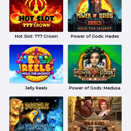
Hot Slot: 777 Crown
Power of Gods: Hades
Jelly Reels
Power of Gods: Medusa