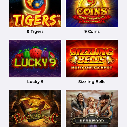
9 Tigers
9 Coins
Lucky 9
Sizzling Bells