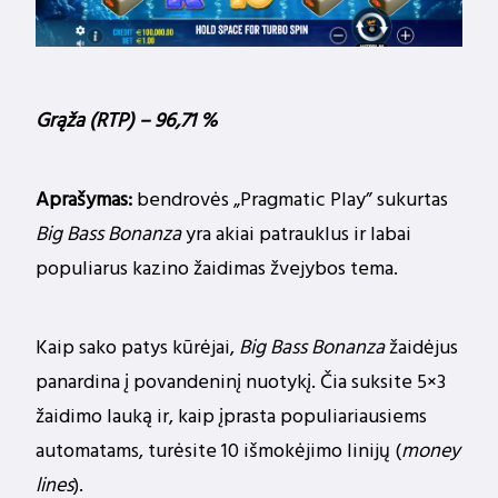
Grąža (RTP) – 96,71 %
Aprašymas:
bendrovės „Pragmatic Play” sukurtas
Big Bass Bonanza
yra akiai patrauklus ir labai
populiarus kazino žaidimas žvejybos tema.
Kaip sako patys kūrėjai,
Big Bass Bonanza
žaidėjus
panardina į povandeninį nuotykį. Čia suksite 5×3
žaidimo lauką ir, kaip įprasta populiariausiems
automatams, turėsite 10 išmokėjimo linijų (
money
lines
).