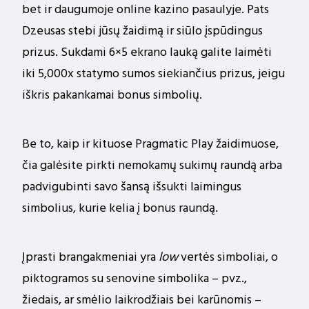
bet ir daugumoje online kazino pasaulyje. Pats
Dzeusas stebi jūsų žaidimą ir siūlo įspūdingus
prizus. Sukdami 6×5 ekrano lauką galite laimėti
iki 5,000x statymo sumos siekiančius prizus, jeigu
iškris pakankamai bonus simbolių.
Be to, kaip ir kituose Pragmatic Play žaidimuose,
čia galėsite pirkti nemokamų sukimų raundą arba
padvigubinti savo šansą išsukti laimingus
simbolius, kurie kelia į bonus raundą.
Įprasti brangakmeniai yra
low
vertės simboliai, o
piktogramos su senovine simbolika – pvz.,
žiedais, ar smėlio laikrodžiais bei karūnomis –