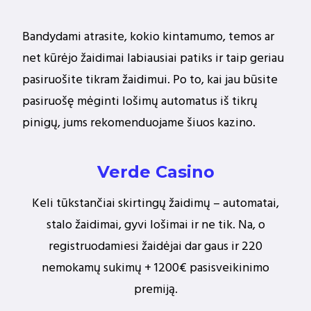
Bandydami atrasite, kokio kintamumo, temos ar
net kūrėjo žaidimai labiausiai patiks ir taip geriau
pasiruošite tikram žaidimui. Po to, kai jau būsite
pasiruošę mėginti lošimų automatus iš tikrų
pinigų, jums rekomenduojame šiuos kazino.
Verde Casino
Keli tūkstančiai skirtingų žaidimų – automatai,
stalo žaidimai, gyvi lošimai ir ne tik. Na, o
registruodamiesi žaidėjai dar gaus ir 220
nemokamų sukimų + 1200€ pasisveikinimo
premiją.