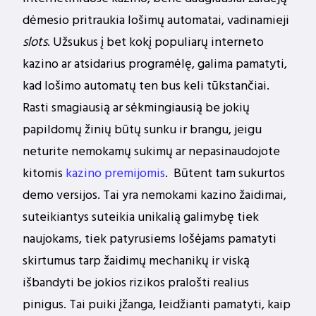
dėmesio pritraukia lošimų automatai, vadinamieji
slots
. Užsukus į bet kokį populiarų interneto
kazino ar atsidarius programėlę, galima pamatyti,
kad lošimo automatų ten bus keli tūkstančiai.
Rasti smagiausią ar sėkmingiausią be jokių
papildomų žinių būtų sunku ir brangu, jeigu
neturite nemokamų sukimų ar nepasinaudojote
kitomis
kazino premijomis
. Būtent tam sukurtos
demo versijos. Tai yra nemokami kazino žaidimai,
suteikiantys
suteikia unikalią galimybę tiek
naujokams, tiek patyrusiems lošėjams pamatyti
skirtumus tarp žaidimų mechanikų ir viską
išbandyti be jokios rizikos pralošti realius
pinigus. Tai puiki įžanga, leidžianti pamatyti, kaip