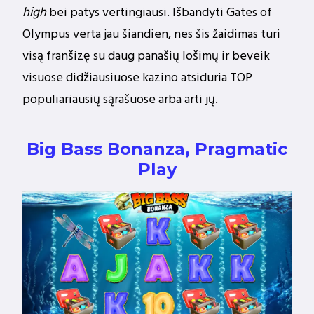
high
bei patys vertingiausi. Išbandyti Gates of
Olympus verta jau šiandien, nes šis žaidimas turi
visą franšizę su daug panašių lošimų ir beveik
visuose didžiausiuose kazino atsiduria TOP
populiariausių sąrašuose arba arti jų.
Big Bass Bonanza, Pragmatic
Play