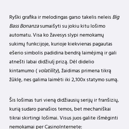
Ryški grafika ir melodingas garso takelis neleis
Big
Bass Bonanza
sumaišyti su jokiu kitu lošimo
automatu. Visa ko žavesys slypi nemokamų
sukimų funkcijoje, kurioje kiekvienas pagautas
ešerio simbolis padidina bendrą laimėjimą ir gali
atnešti labai didžiulį prizą. Dėl didelio
kintamumo (
volatility
), žaidimas primena tikrą
žūklę, nes galima laimėti iki 2,100x statymo sumą.
Šis lošimas turi vieną didžiausių serijų ir franšizių,
kurią sudaro panašios temos, bet mechaniškai
tikrai skirtingi lošimai. Visus juos galite išmėginti
nemokamai per CasinoInternete: