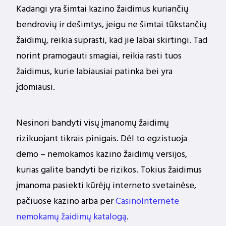
Kadangi yra šimtai kazino žaidimus kuriančių
bendrovių ir dešimtys, jeigu ne šimtai tūkstančių
žaidimų, reikia suprasti, kad jie labai skirtingi. Tad
norint pramogauti smagiai, reikia rasti tuos
žaidimus, kurie labiausiai patinka bei yra
įdomiausi.
Nesinori bandyti visų įmanomų žaidimų
rizikuojant tikrais pinigais. Dėl to egzistuoja
demo – nemokamos kazino žaidimų versijos,
kurias galite bandyti be rizikos. Tokius žaidimus
įmanoma pasiekti kūrėjų interneto svetainėse,
pačiuose kazino arba per
CasinoInternete
nemokamų žaidimų katalogą
.