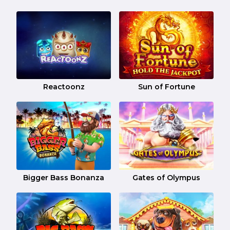
Reactoonz
Sun of Fortune
Bigger Bass Bonanza
Gates of Olympus