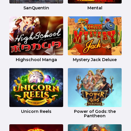
SanQuentin
Mental
Highschool Manga
Mystery Jack Deluxe
Unicorn Reels
Power of Gods: the
Pantheon