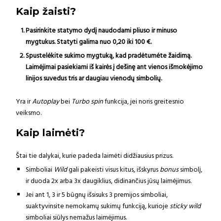
Kaip žaisti?
Pasirinkite statymo dydį naudodami pliuso ir minuso
mygtukus. Statyti galima nuo 0,20 iki 100 €.
Spustelėkite sukimo mygtuką, kad pradėtumėte žaidimą.
Laimėjimai pasiekiami iš kairės į dešinę ant vienos išmokėjimo
linijos suvedus tris ar daugiau vienodų simbolių.
Yra ir
Autoplay
bei
Turbo spin
funkcija, jei noris greitesnio
veiksmo.
Kaip laimėti?
Štai tie dalykai, kurie padeda laimėti didžiausius prizus.
Simboliai
Wild
gali pakeisti visus kitus, išskyrus
bonus
simbolį,
ir duoda 2x arba 3x daugiklius, didinančius jūsų laimėjimus.
Jei ant 1, 3 ir 5 būgnų išsisuks 3 premijos simboliai,
suaktyvinsite nemokamų sukimų funkciją, kurioje
sticky wild
simboliai siūlys nemažus laimėjimus.