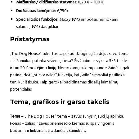
Mažiausias / didžiausias statymas
: 0,20 € – 100 €
Didžiausias laimėjimas
: 6,750x
Specialiosios funkcijos
:
Sticky Wild
simboliai, nemokami
sukimai,
Wild
daugikliai
Pristatymas
„The Dog House” sukurtas taip, kad džiugintų žaidėjus savo tema.
Juk šuniukai patinka visiems, tiesa? Šis žaidimas vyksta 5×3 tinkle
ir turi 20 išmokėjimo linijų. Nemokamų sukimų raunde žaidėjai gali
pasinaudoti „sticky wilds” funkcija, kai „wild” simboliai pasilieka
ten, kur išsisuka. Taip gerokai padidinamas didelių laimėjimų
potencialas.
Tema, grafikos ir garso takelis
Tema –
„The Dog House” tema – žavūs šunys ir jauki jų aplinka.
Fonas – žalias ir žavus priemiesčio kiemas su spalvingomis
būdomis ir linksmai atrodančiais šuniukais.