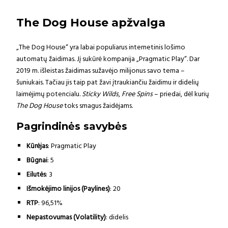
The Dog House apžvalga
„The Dog House“ yra labai populiarus internetinis lošimo
automatų žaidimas. Jį sukūrė kompanija „Pragmatic Play“. Dar
2019 m. išleistas žaidimas sužavėjo milijonus savo tema –
šuniukais. Tačiau jis taip pat žavi įtraukiančiu žaidimu ir didelių
laimėjimų potencialu.
Sticky Wilds
,
Free Spins
– priedai, dėl kurių
The Dog House
toks smagus žaidėjams.
Pagrindinės savybės
Kūrėjas
: Pragmatic Play
Būgnai
: 5
Eilutės
: 3
Išmokėjimo linijos
(Paylines)
: 20
RTP
: 96,51%
Nepastovumas (Volatility)
: didelis