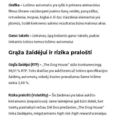
Grafika –
Lošimo automato yra ryški ir primena animacinius
filmus. Ekrane vaizduojami įvairios šunų veislės, pavyzdžiui,
rotveileriai, mopsai, bigliai ir
ši-tzu
. Vaizdiniai elementai yra
įdomūs, todėl kiekvieno sukimo rezultatas būna malonus akiai.
Garso takelis –
Linksmas, ūpą keliantis garso takelis, puikiai
tinkantis tokios temos lošimo automatui.
Grąža žaidėjui ir rizika pralošti
Grąža žaidėjui (RTP) –
„The Dog House” siūlo konkurencingą
96,51 % RTP. Toks skaičius yra aukštesnis už tokios specifikacijos
žaidimų automatų vidurkį. Kazino pranašumas šiame lošime
siekia 3,49 %.
Rizika pralošti (Volatility) –
Šis žaidimas yra labai aukšto
kintamumo (nepastovus). Jame laimėjimai gali būti dideli, bet
turėtų pasitaikyti rečiau. Dėl šios priežasties „The Dog House“
tinka žaidėjams, mėgstantiems
high risk-high reward
scenarijus.