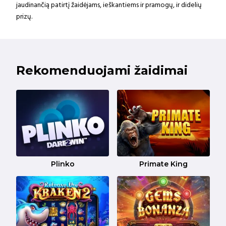
jaudinančią patirtį žaidėjams, ieškantiems ir pramogų, ir didelių
prizų.
Rekomenduojami žaidimai
Plinko
Primate King