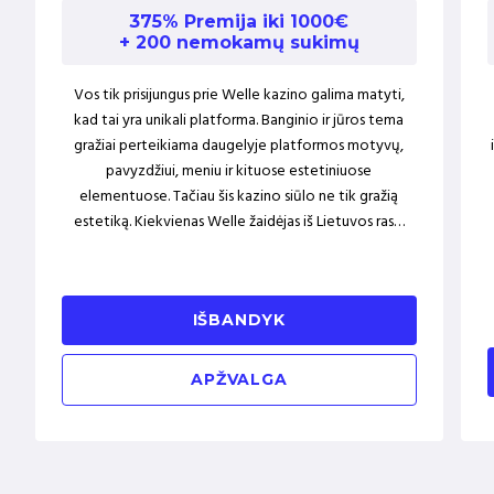
375% Premija iki 1000€
+ 200 nemokamų sukimų
Vos tik prisijungus prie Welle kazino galima matyti,
kad tai yra unikali platforma. Banginio ir jūros tema
gražiai perteikiama daugelyje platformos motyvų,
pavyzdžiui, meniu ir kituose estetiniuose
elementuose. Tačiau šis kazino siūlo ne tik gražią
estetiką. Kiekvienas Welle žaidėjas iš Lietuvos ras…
IŠBANDYK
APŽVALGA