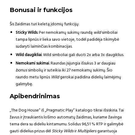
Bonusai ir funkcijos
Šis žaidimas turi keletą įdomių funkcijų:
Sticky Wilds
. Per nemokamų sukimų raundą
wild
simboliai
tampa lipnūs ir lieka savo vietoje, todėl padidėja tikimybė
sudaryti laiminčias kombinacijas.
Wild daugikliai
. Wild simboliai gali duoti 2x arba 3x daugiklius.
Nemokami sukimai
. Raundas įsijungia išsukus 3 ar daugiau
bonus
simbolių ir suteikia iki 27 nemokamų sukimų. Šio
raundo metu lipnūs
Wild
gerokai padidina didelių laimėjimų
galimybę.
Apibendrinimas
„The Dog House” iš „Pragmatic Play” katalogo tikrai išsiskiria. Tai
žavus ir įtraukiantis lošimo automatų žaidimas, kuriame žavinga
tema dera su dideliu kintamumu. Solidus 96,51 % RTP ir galimybė
gauti didelius prizus dėl
Sticky Wilds
ir
Multipliers
garantuoja