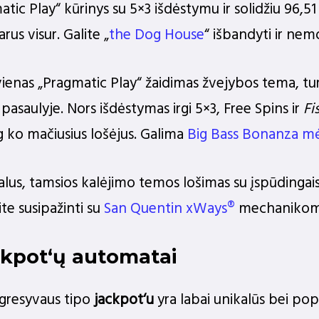
atic Play“ kūrinys su 5×3 išdėstymu ir solidžiu 96,5
rus visur. Galite „
the Dog House
“ išbandyti ir ne
vienas „Pragmatic Play“ žaidimas žvejybos tema, turi
 pasaulyje. Nors išdėstymas irgi 5×3, Free Spins ir
Fi
g ko mačiusius lošėjus. Galima
Big Bass Bonanza m
alus, tamsios kalėjimo temos lošimas su įspūdingais 
e susipažinti su
San Quentin xWays®
mechanikomi
ckpot‘ų automatai
gresyvaus tipo
jackpot‘u
yra labai unikalūs bei pop