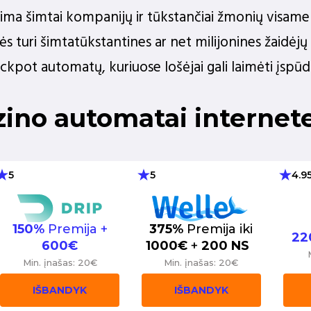
siima šimtai kompanijų ir tūkstančiai žmonių visame
s turi šimtatūkstantines ar net milijonines žaidėjų
ackpot automatų, kuriuose lošėjai gali laimėti įspūd
zino automatai internet
5
5
4.9
150%
Premija +
375%
Premija iki
22
600€
1000€
+
200 NS
Min. įnašas: 20€
Min. įnašas: 20€
IŠBANDYK
IŠBANDYK