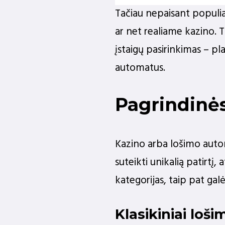
Tačiau nepaisant populiar
ar net realiame kazino. Ta
įstaigų pasirinkimas – pl
automatus.
Pagrindinė
Kazino arba lošimo automat
suteikti unikalią patirtį,
kategorijas, taip pat galė
Klasikiniai loš