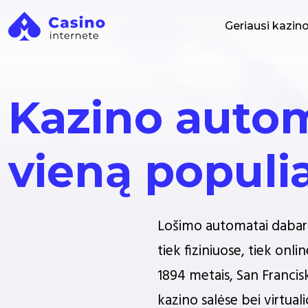
Geriausi kazin
Kazino automa
vieną populi
Lošimo automatai dabar yr
tiek fiziniuose, tiek onl
1894 metais, San Francis
kazino salėse bei virtua