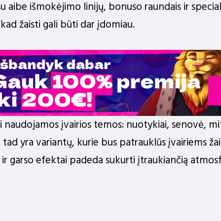
su aibe išmokėjimo linijų, bonuso raundais ir speci
, kad žaisti gali būti dar įdomiau.
 naudojamos įvairios temos: nuotykiai, senovė, mit
, tad yra variantų, kurie bus patrauklūs įvairiems 
ir garso efektai padeda sukurti įtraukiančią atmosf