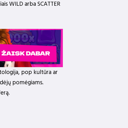
aliais WILD arba SCATTER
ologija, pop kultūra ar
žaidėjų pomėgiams.
erą.