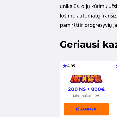
unikalūs, o jų kūrimu už
lošimo automatų franšizė
pamiršti ir progresyvių j
Geriausi ka
4.95
200 NS
+
800€
Min. įnašas: 10€
IŠBANDYK