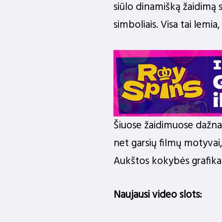
siūlo dinamišką žaidimą 
simboliais. Visa tai lemia
Šiuose žaidimuose dažnai
net garsių filmų motyvai
Aukštos kokybės grafika 
Naujausi video slots: