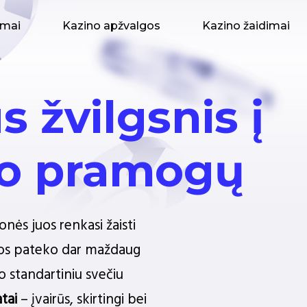
imai
Kazino apžvalgos
Kazino žaidimai
 žvilgsnis į
imo pramogų
nės juos renkasi žaisti
šinos pateko dar maždaug
o standartiniu svečiu
tai
– įvairūs, skirtingi bei