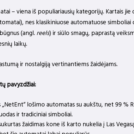
atai – viena iš populiariausių kategorijų. Kartais ji
automatai), nes klasikiniuose automatuose simboliai d
 būgnus (angl.
reels
) ir siūlo smagų, paprastą veiks
snių laikų.
astumą ir nostalgiją vertinantiems žaidėjams.
tų pavyzdžiai:
is „NetEnt“ lošimo automatas su aukštu, net 99 % R
das ir tradiciniai simboliai.
sukurtas žaidimas kone iš karto nukelia į Las Vegas