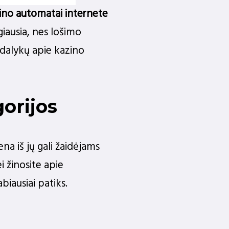
zino automatai internete
giausia, nes lošimo
ų dalykų apie kazino
orijos
ena iš jų gali žaidėjams
i žinosite apie
abiausiai patiks.