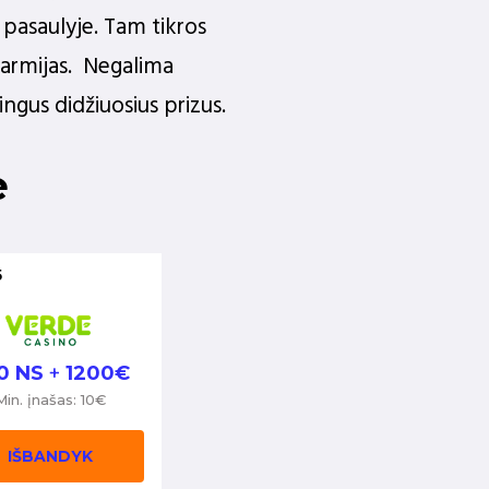
 pasaulyje. Tam tikros
 armijas. Negalima
ingus didžiuosius prizus.
e
5
0
NS
+
1200€
Min. įnašas: 10€
IŠBANDYK