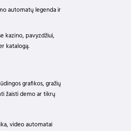
šimo automatų legenda ir
se kazino, pavyzdžiui,
er katalogą.
pūdingos grafikos, gražių
ti žaisti demo ar tikrų
ika, video automatai