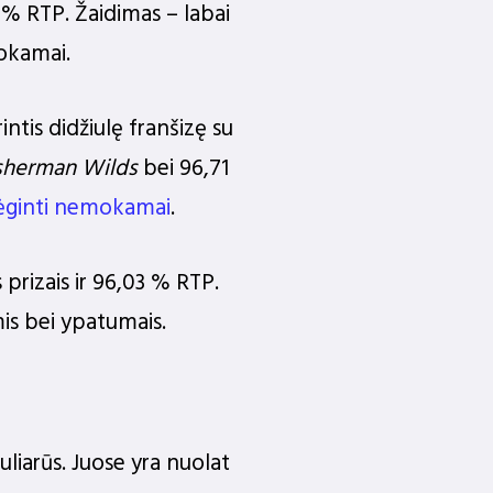
1 % RTP. Žaidimas – labai
mokamai.
ntis didžiulę franšizę su
sherman Wilds
bei 96,71
ėginti nemokamai
.
prizais ir 96,03 % RTP.
s bei ypatumais.
uliarūs. Juose yra nuolat