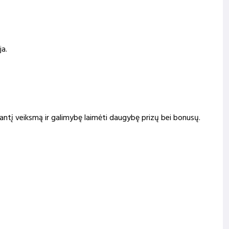
ja.
antį veiksmą ir galimybę laimėti daugybę prizų bei bonusų.