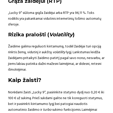
Grąža žaidėjui (RTP)
„Lucky 9″ siūloma grąža žaidėjui arba RTP yra 96,11 %. Toks
rodiklis yra pakankamai vidutinis internetinių lošimo automatų
sferoje.
Rizika pralošti (
Volatility
)
Žaidime galima reguliuoti kintamumą, todėl žaidėjai turi opciją
rinktis žemą, vidutinį ir aukštą
volatility
lygį. Lankstumas leidžia
žaidėjams pritaikyti žaidimo patirtį pagal savo norus, nesvarbu, ar
jiems labiau patinka dažni mažesni laimėjimai, ar didesni, retesni
išmokėjimai.
Kaip žaisti?
Norėdami žaisti „Lucky 9″, pasirinkite statymo dydį nuo 0,20 € iki
100 € už sukimą. Prieš sukdami galite ne tik koreguoti statymus,
bet ir pasirinkti kintamumo lygį bei patogiai naudotis
automatinio žaidimo ir
turbo
sukimo funkcijomis. Laimėjimai