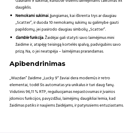
Gaunami 9 sukimai, kuriuose visiems laimėjimams taikomas 9x
daugiklis.
Nemokami sukimai
. Įjungiamas, kai iškrenta trys ar daugiau
„Scatter”, ir duoda 10 nemokamų sukimų su galimybe gauti
papildomų, jei pasirodo daugiau simbolių „Scatter”.
Gamble
funkcija
. Žaidėjai gali statyti savo laimėjimus mini
žaidime ir, atspėję teisingą kortelės spalvą, padvigubins savo
prizą. Na, o jei neatspėja – laimėjimas prarandamas.
Apibendrinimas
„Wazdan” žaidime „Lucky 9″ žaviai dera modernūs ir retro
elementai, todėl šis automatas yra unikalus ir turi daug fanų.
Vidutinis 96,11 % RTP, reguliuojamas nepastovumas ir įvairios
įdomios funkcijos, pavyzdžiui, laimėjimų daugikliai lemia, kad
žaidimas patiks ir naujiems žaidėjams, ir patyrusiems entuziastams.