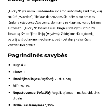
„Lucky 9″ yra unikalus internetinis lošimo automatų žaidimas, kurį
sukūrė „Wazdan”, išleistas dar 2020 m. Šis lošimo automatas
išsiskiria
retro arkadine
tema, derinama su klasikiniu vaisių lošimo
automatu. „Lucky 9″ lošiamas 6×3 būgnų išdėstymu ir turi 20
fiksuotų išmokėjimo linijų (
paylines
), žaidėjams siūlo įdomią
patirtį su šiuolaikine mechanika, bet nostalgiją keliančiais
vaizdais bei grafika.
Pagrindinės savybės
Būgnai
: 6
Eilutės
: 3
Išmokėjimo linijos
(
Paylines
)
: 20 fiksuotų
RTP
: 96,11%
Nepastovumas
(
Volatility
): Reguliuojamas – mažas, vidutinis,
didelis
Didžiausias laimėjimas
: 1,300x