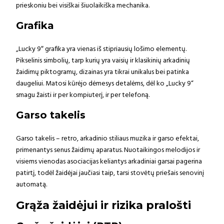
prieskoniu bei visiškai šiuolaikiška mechanika.
Grafika
„Lucky 9″ grafika yra vienas iš stipriausių lošimo elementų.
Pikselinis simbolių, tarp kurių yra vaisių ir klasikinių arkadinių
žaidimų piktogramų, dizainas yra tikrai unikalus bei patinka
daugeliui. Matosi kūrėjo dėmesys detalėms, dėl ko „Lucky 9“
smagu žaisti ir per kompiuterį, ir per telefoną.
Garso takelis
Garso takelis – retro, arkadinio stiliaus muzika ir garso efektai,
primenantys senus žaidimų aparatus. Nuotaikingos melodijos ir
visiems vienodas asociacijas keliantys arkadiniai garsai pagerina
patirtį, todėl žaidėjai jaučiasi taip, tarsi stovėtų priešais senovinį
automatą.
Grąža žaidėjui ir rizika pralošti