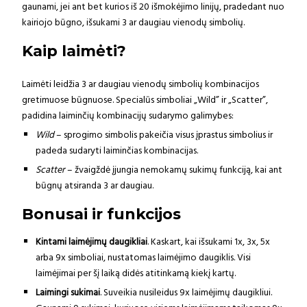
gaunami, jei ant bet kurios iš 20 išmokėjimo linijų, pradedant nuo
kairiojo būgno, išsukami 3 ar daugiau vienodų simbolių.
Kaip laimėti?
Laimėti leidžia 3 ar daugiau vienodų simbolių kombinacijos
gretimuose būgnuose. Specialūs simboliai „Wild” ir „Scatter”,
padidina laiminčių kombinacijų sudarymo galimybes:
Wild
– sprogimo simbolis pakeičia visus įprastus simbolius ir
padeda sudaryti laiminčias kombinacijas.
Scatter
– žvaigždė įjungia nemokamų sukimų funkciją, kai ant
būgnų atsiranda 3 ar daugiau.
Bonusai ir funkcijos
Kintami laimėjimų daugikliai
. Kaskart, kai išsukami 1x, 3x, 5x
arba 9x simboliai, nustatomas laimėjimo daugiklis. Visi
laimėjimai per šį laiką didės atitinkamą kiekį kartų.
Laimingi sukimai
. Suveikia nusileidus 9x laimėjimų daugikliui.