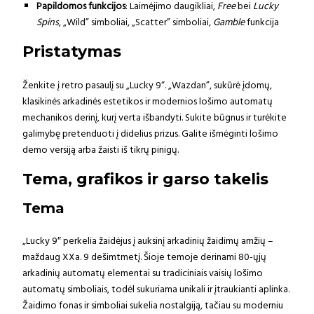
Papildomos funkcijos
: Laimėjimo daugikliai,
Free
bei
Lucky
Spins
, „Wild” simboliai, „Scatter” simboliai,
Gamble
funkcija
Pristatymas
Ženkite į retro pasaulį su „Lucky 9“. „Wazdan”, sukūrė įdomų,
klasikinės arkadinės estetikos ir modernios lošimo automatų
mechanikos derinį, kurį verta išbandyti. Sukite būgnus ir turėkite
galimybę pretenduoti į didelius prizus. Galite išmėginti lošimo
demo versiją arba žaisti iš tikrų pinigų.
Tema, grafikos ir garso takelis
Tema
„Lucky 9″ perkelia žaidėjus į auksinį arkadinių žaidimų amžių –
maždaug XXa. 9 dešimtmetį. Šioje temoje derinami 80-ųjų
arkadinių automatų elementai su tradiciniais vaisių lošimo
automatų simboliais, todėl sukuriama unikali ir įtraukianti aplinka.
Žaidimo fonas ir simboliai sukelia nostalgiją, tačiau su moderniu