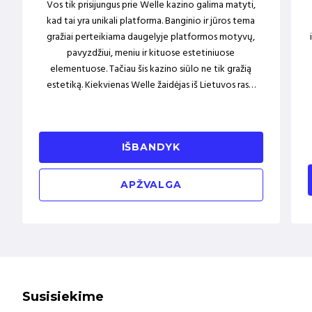
Vos tik prisijungus prie Welle kazino galima matyti,
kad tai yra unikali platforma. Banginio ir jūros tema
gražiai perteikiama daugelyje platformos motyvų,
pavyzdžiui, meniu ir kituose estetiniuose
elementuose. Tačiau šis kazino siūlo ne tik gražią
estetiką. Kiekvienas Welle žaidėjas iš Lietuvos ras…
IŠBANDYK
APŽVALGA
Susisiekime