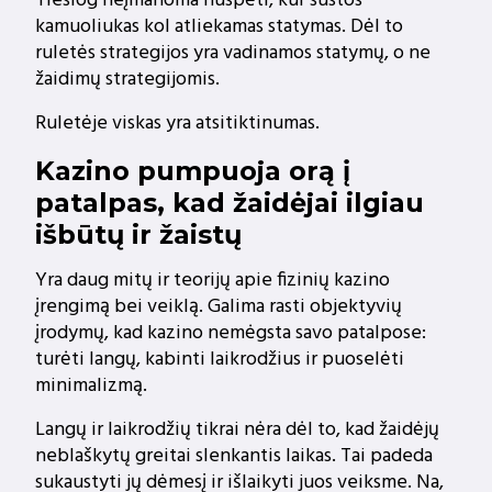
Tiesiog neįmanoma nuspėti, kur sustos
kamuoliukas kol atliekamas statymas. Dėl to
ruletės strategijos yra vadinamos statymų, o ne
žaidimų strategijomis.
Ruletėje viskas yra atsitiktinumas.
Kazino pumpuoja orą į
patalpas, kad žaidėjai ilgiau
išbūtų ir žaistų
Yra daug mitų ir teorijų apie fizinių kazino
įrengimą bei veiklą. Galima rasti objektyvių
įrodymų, kad kazino nemėgsta savo patalpose:
turėti langų, kabinti laikrodžius ir puoselėti
minimalizmą.
Langų ir laikrodžių tikrai nėra dėl to, kad žaidėjų
neblaškytų greitai slenkantis laikas. Tai padeda
sukaustyti jų dėmesį ir išlaikyti juos veiksme. Na,