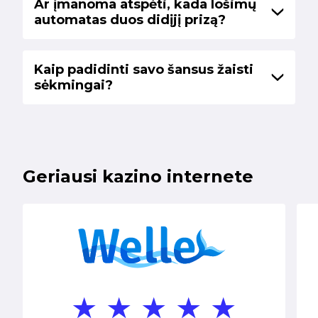
Ar įmanoma atspėti, kada lošimų
Nors didesni statymai gali atnešti didesnius prizus, taip pat
automatas duos didįjį prizą?
yra ir didesnio nuostolio tikimybė.
Ne, tokios galimybės neturi net pats kazino. Kiekvieno
Kaip padidinti savo šansus žaisti
sukimo baigtis – atsitiktinė bei priklauso tik nuo
sėkmingai?
programinės įrangos sprendimo, tad praeiti rezultatai
neturi įtakos ateičiai.
Nėra vienos formulės, tačiau jūs galite rinktis lošimus su
didesniu RTP, pasirinkti optimaliausias strategijas bei
pasitraukti iš karto po to, kai laimite, o balansas rodo
teigiamą sumą, o ne nuostolį.
Geriausi kazino internete