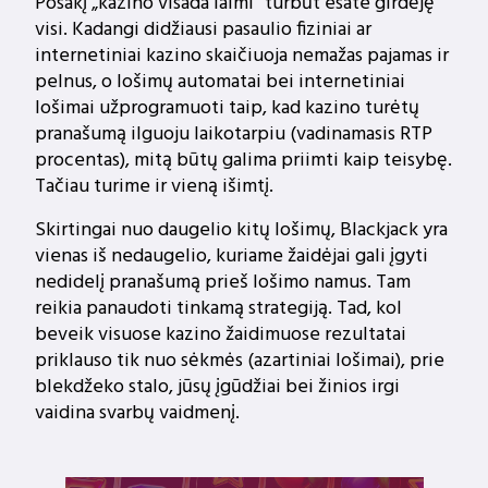
Posakį „kazino visada laimi” turbūt esate girdėję
visi. Kadangi didžiausi pasaulio fiziniai ar
internetiniai kazino skaičiuoja nemažas pajamas ir
pelnus, o lošimų automatai bei internetiniai
lošimai užprogramuoti taip, kad kazino turėtų
pranašumą ilguoju laikotarpiu (vadinamasis RTP
procentas), mitą būtų galima priimti kaip teisybę.
Tačiau turime ir vieną išimtį.
Skirtingai nuo daugelio kitų lošimų, Blackjack yra
vienas iš nedaugelio, kuriame žaidėjai gali įgyti
nedidelį pranašumą prieš lošimo namus. Tam
reikia panaudoti tinkamą strategiją. Tad, kol
beveik visuose kazino žaidimuose rezultatai
priklauso tik nuo sėkmės (azartiniai lošimai), prie
blekdžeko stalo, jūsų įgūdžiai bei žinios irgi
vaidina svarbų vaidmenį.