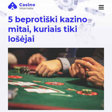
5 beprotiški kazino
mitai, kuriais tiki
lošėjai