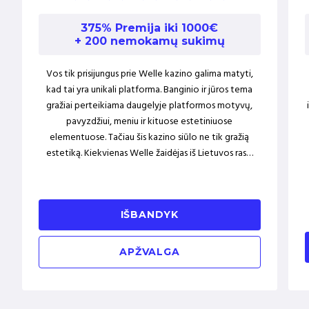
375% Premija iki 1000€
+ 200 nemokamų sukimų
Vos tik prisijungus prie Welle kazino galima matyti,
kad tai yra unikali platforma. Banginio ir jūros tema
gražiai perteikiama daugelyje platformos motyvų,
pavyzdžiui, meniu ir kituose estetiniuose
elementuose. Tačiau šis kazino siūlo ne tik gražią
estetiką. Kiekvienas Welle žaidėjas iš Lietuvos ras…
IŠBANDYK
APŽVALGA