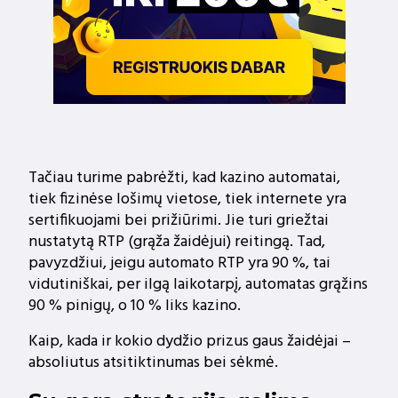
Tačiau turime pabrėžti, kad kazino automatai,
tiek fizinėse lošimų vietose, tiek internete yra
sertifikuojami bei prižiūrimi. Jie turi griežtai
nustatytą RTP (grąža žaidėjui) reitingą. Tad,
pavyzdžiui, jeigu automato RTP yra 90 %, tai
vidutiniškai, per ilgą laikotarpį, automatas grąžins
90 % pinigų, o 10 % liks kazino.
Kaip, kada ir kokio dydžio prizus gaus žaidėjai –
absoliutus atsitiktinumas bei sėkmė.