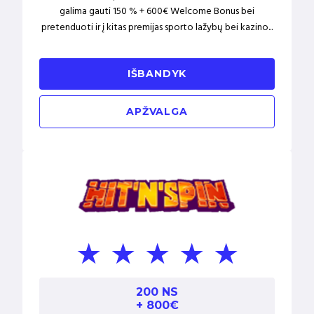
galima gauti 150 % + 600€ Welcome Bonus bei
pretenduoti ir į kitas premijas sporto lažybų bei kazino...
IŠBANDYK
APŽVALGA
200 NS
+ 800€