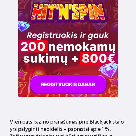
Vien pats kazino pranašumas prie Blackjack stalo
yra palyginti nedidelis – paprastai apie 1 %.