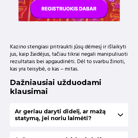
Kazino stengiasi pritraukti jūsų dėmesį ir išlaikyti
jus, kaip žaidėjus, tačiau tikrai negali manipuliuoti
rezultatais bei apgaudinėti. Dėl to svarbu žinoti,
kas yra teisybė, o kas – mitas.
Dažniausiai užduodami
klausimai
Ar geriau daryti didelį, ar mažą
statymą, jei noriu laimėti?
Statydami didesnes sumas nedidinate savo šanso išlošti.