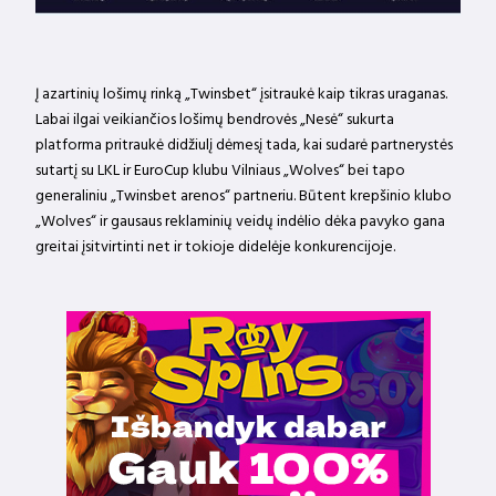
Į azartinių lošimų rinką „Twinsbet“ įsitraukė kaip tikras uraganas.
Labai ilgai veikiančios lošimų bendrovės „Nesė“ sukurta
platforma pritraukė didžiulį dėmesį tada, kai sudarė partnerystės
sutartį su LKL ir EuroCup klubu Vilniaus „Wolves“ bei tapo
generaliniu „Twinsbet arenos“ partneriu. Būtent krepšinio klubo
„Wolves“ ir gausaus reklaminių veidų indėlio dėka pavyko gana
greitai įsitvirtinti net ir tokioje didelėje konkurencijoje.