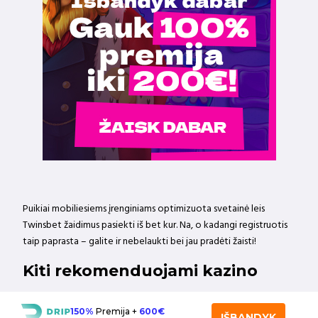
Puikiai mobiliesiems įrenginiams optimizuota svetainė leis
Twinsbet žaidimus pasiekti iš bet kur. Na, o kadangi registruotis
taip paprasta – galite ir nebelaukti bei jau pradėti žaisti!
Kiti rekomenduojami kazino
150%
Premija +
600€
IŠBANDYK