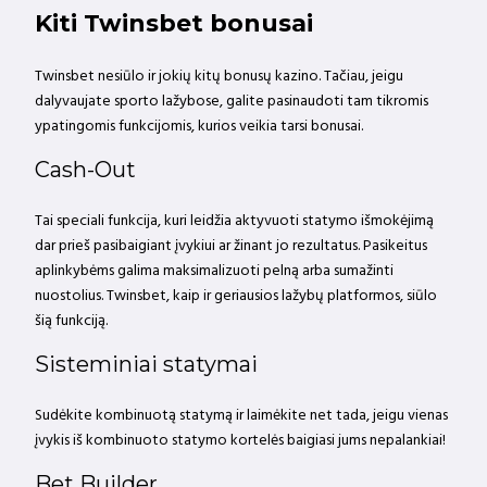
Kiti Twinsbet bonusai
Twinsbet nesiūlo ir jokių kitų bonusų kazino. Tačiau, jeigu
dalyvaujate sporto lažybose, galite pasinaudoti tam tikromis
ypatingomis funkcijomis, kurios veikia tarsi bonusai.
Cash-Out
Tai speciali funkcija, kuri leidžia aktyvuoti statymo išmokėjimą
dar prieš pasibaigiant įvykiui ar žinant jo rezultatus. Pasikeitus
aplinkybėms galima maksimalizuoti pelną arba sumažinti
nuostolius. Twinsbet, kaip ir geriausios lažybų platformos, siūlo
šią funkciją.
Sisteminiai statymai
Sudėkite kombinuotą statymą ir laimėkite net tada, jeigu vienas
įvykis iš kombinuoto statymo kortelės baigiasi jums nepalankiai!
Bet Builder