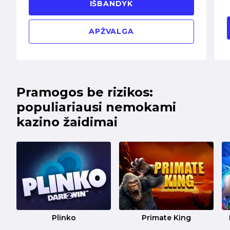
IŠBANDYK
APŽVALGA
Pramogos be rizikos:
populiariausi nemokami
kazino žaidimai
Plinko
Primate King