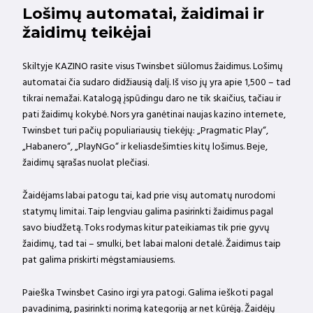
Lošimų automatai, žaidimai ir
žaidimų teikėjai
Skiltyje KAZINO rasite visus Twinsbet siūlomus žaidimus. Lošimų
automatai čia sudaro didžiausią dalį. Iš viso jų yra apie 1,500 – tad
tikrai nemažai. Katalogą įspūdingu daro ne tik skaičius, tačiau ir
pati žaidimų kokybė. Nors yra ganėtinai naujas kazino internete,
Twinsbet turi pačių populiariausių tiekėjų: „Pragmatic Play“,
„Habanero“, „PlayNGo“ ir keliasdešimties kitų lošimus. Beje,
žaidimų sąrašas nuolat plečiasi.
Žaidėjams labai patogu tai, kad prie visų automatų nurodomi
statymų limitai. Taip lengviau galima pasirinkti žaidimus pagal
savo biudžetą. Toks rodymas kitur pateikiamas tik prie gyvų
žaidimų, tad tai – smulki, bet labai maloni detalė. Žaidimus taip
pat galima priskirti mėgstamiausiems.
Paieška Twinsbet Casino irgi yra patogi. Galima ieškoti pagal
pavadinimą, pasirinkti norimą kategoriją ar net kūrėją. Žaidėjų