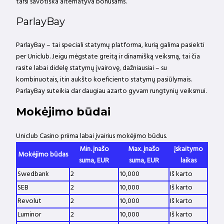
tarsi savotiška alternatyva bonusams.
ParlayBay
ParlayBay – tai speciali statymų platforma, kurią galima pasiekti
per Uniclub. Jeigu mėgstate greitą ir dinamišką veiksmą, tai čia
rasite labai didelę statymų įvairovę, dažniausiai – su
kombinuotais, itin aukšto koeficiento statymų pasiūlymais.
ParlayBay suteikia dar daugiau azarto gyvam rungtynių veiksmui.
Mokėjimo būdai
Uniclub Casino priima labai įvairius mokėjimo būdus.
Min. įnašo
Max. įnašo
Įskaitymo
Mokėjimo būdas
suma, EUR
suma, EUR
laikas
Swedbank
2
10,000
Iš karto
SEB
2
10,000
Iš karto
Revolut
2
10,000
Iš karto
Luminor
2
10,000
Iš karto