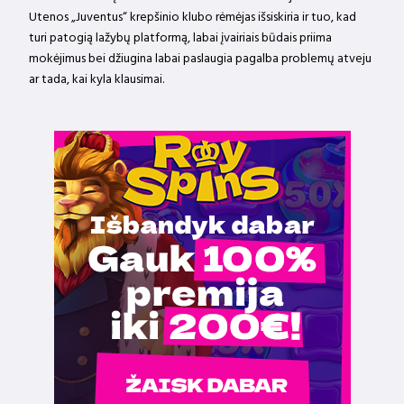
Utenos „Juventus“ krepšinio klubo rėmėjas išsiskiria ir tuo, kad
turi patogią lažybų platformą, labai įvairiais būdais priima
mokėjimus bei džiugina labai paslaugia pagalba problemų atveju
ar tada, kai kyla klausimai.