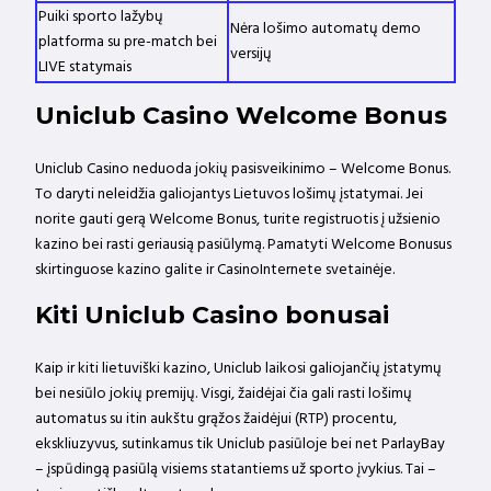
Puiki sporto lažybų
Nėra lošimo automatų demo
platforma su pre-match bei
versijų
LIVE statymais
Uniclub Casino Welcome Bonus
Uniclub Casino neduoda jokių pasisveikinimo – Welcome Bonus.
To daryti neleidžia galiojantys Lietuvos lošimų įstatymai. Jei
norite gauti gerą Welcome Bonus, turite registruotis į užsienio
kazino bei rasti geriausią pasiūlymą. Pamatyti
Welcome Bonusus
skirtinguose kazino
galite ir CasinoInternete svetainėje.
Kiti Uniclub Casino bonusai
Kaip ir kiti lietuviški kazino, Uniclub laikosi galiojančių įstatymų
bei nesiūlo jokių premijų. Visgi, žaidėjai čia gali rasti lošimų
automatus su itin aukštu grąžos žaidėjui (RTP) procentu,
ekskliuzyvus, sutinkamus tik Uniclub pasiūloje bei net ParlayBay
– įspūdingą pasiūlą visiems statantiems už sporto įvykius. Tai –