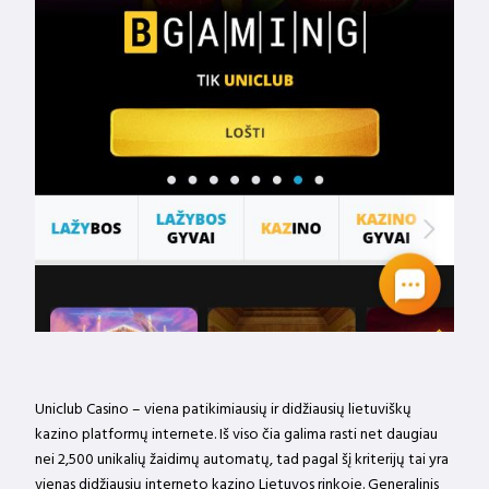
Uniclub Casino – viena patikimiausių ir didžiausių lietuviškų
kazino platformų internete. Iš viso čia galima rasti net daugiau
nei 2,500 unikalių žaidimų automatų, tad pagal šį kriterijų tai yra
vienas didžiausių interneto kazino Lietuvos rinkoje. Generalinis