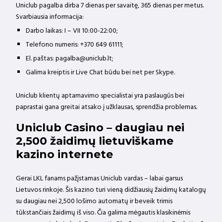
Uniclub pagalba dirba 7 dienas per savaitę, 365 dienas per metus.
Svarbiausia informacija:
Darbo laikas: I – VII 10:00-22:00;
Telefono numeris: +370 649 61111;
El. paštas:
pagalba@uniclub.lt
;
Galima kreiptis ir Live Chat būdu bei net per Skype.
Uniclub klientų aptarnavimo specialistai yra paslaugūs bei
paprastai gana greitai atsako į užklausas, sprendžia problemas.
Uniclub Casino – daugiau nei
2,500 žaidimų lietuviškame
kazino internete
Gerai LKL fanams pažįstamas Uniclub vardas – labai garsus
Lietuvos rinkoje. Šis kazino turi vieną didžiausių žaidimų katalogų
su daugiau nei 2,500 lošimo automatų ir beveik trimis
tūkstančiais žaidimų iš viso. Čia galima mėgautis klasikinėmis