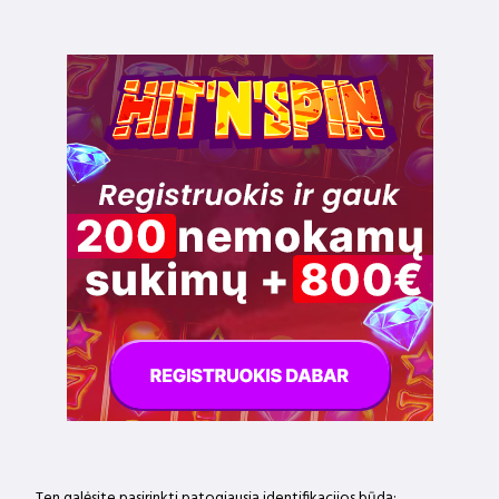
Ten galėsite pasirinkti patogiausią identifikacijos būdą: