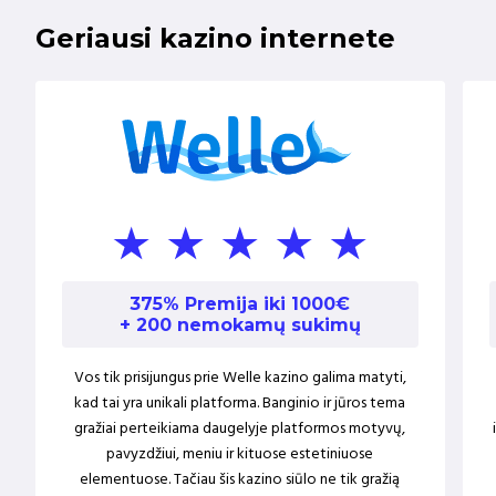
registruotas kazino negali siūlyti bonusų ar premijų
žaidėjams, dėl to čia jų nėra.
Geriausi kazino internete
375% Premija iki 1000€
+ 200 nemokamų sukimų
Vos tik prisijungus prie Welle kazino galima matyti,
kad tai yra unikali platforma. Banginio ir jūros tema
gražiai perteikiama daugelyje platformos motyvų,
pavyzdžiui, meniu ir kituose estetiniuose
elementuose. Tačiau šis kazino siūlo ne tik gražią