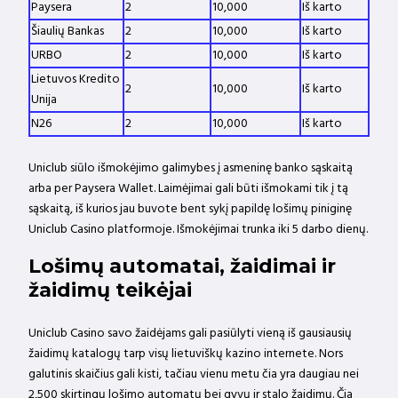
Paysera
2
10,000
Iš karto
Šiaulių Bankas
2
10,000
Iš karto
URBO
2
10,000
Iš karto
Lietuvos Kredito
2
10,000
Iš karto
Unija
N26
2
10,000
Iš karto
Uniclub siūlo išmokėjimo galimybes į asmeninę banko sąskaitą
arba per Paysera Wallet. Laimėjimai gali būti išmokami tik į tą
sąskaitą, iš kurios jau buvote bent sykį papildę lošimų piniginę
Uniclub Casino platformoje. Išmokėjimai trunka iki 5 darbo dienų.
Lošimų automatai, žaidimai ir
žaidimų teikėjai
Uniclub Casino savo žaidėjams gali pasiūlyti vieną iš gausiausių
žaidimų katalogų tarp visų lietuviškų kazino internete. Nors
galutinis skaičius gali kisti, tačiau vienu metu čia yra daugiau nei
2,500 skirtingų lošimo automatų bei gyvų ir stalo žaidimų. Čia