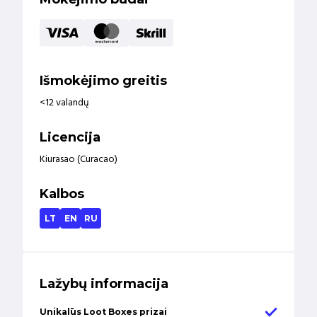
Išmokėjimo greitis
<12 valandų
Licencija
Kiurasao (Curacao)
Kalbos
LT
EN
RU
Lažybų informacija
Unikalūs Loot Boxes prizai