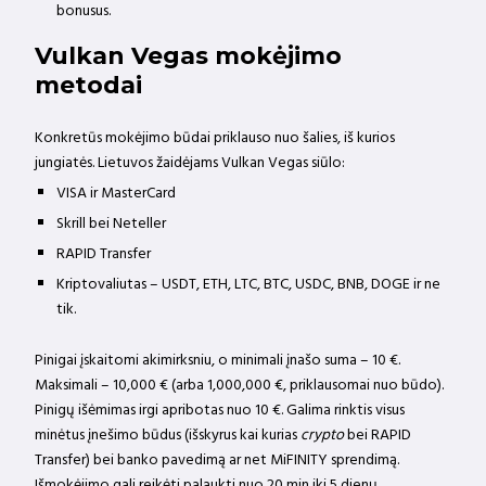
bonusus.
Vulkan Vegas mokėjimo
metodai
Konkretūs mokėjimo būdai priklauso nuo šalies, iš kurios
jungiatės. Lietuvos žaidėjams Vulkan Vegas siūlo:
VISA ir MasterCard
Skrill bei Neteller
RAPID Transfer
Kriptovaliutas – USDT, ETH, LTC, BTC, USDC, BNB, DOGE ir ne
tik.
Pinigai įskaitomi akimirksniu, o minimali įnašo suma – 10 €.
Maksimali – 10,000 € (arba 1,000,000 €, priklausomai nuo būdo).
Pinigų išėmimas irgi apribotas nuo 10 €. Galima rinktis visus
minėtus įnešimo būdus (išskyrus kai kurias
crypto
bei RAPID
Transfer) bei banko pavedimą ar net MiFINITY sprendimą.
Išmokėjimo gali reikėti palaukti nuo 20 min iki 5 dienų.