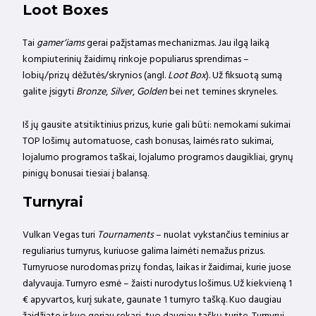
Loot Boxes
Tai
gamer‘iams
gerai pažįstamas mechanizmas. Jau ilgą laiką
kompiuterinių žaidimų rinkoje populiarus sprendimas –
lobių/prizų dėžutės/skrynios (angl.
Loot Box
). Už fiksuotą sumą
galite įsigyti
Bronze
,
Silver
,
Golden
bei net temines skryneles.
Iš jų gausite atsitiktinius prizus, kurie gali būti: nemokami sukimai
TOP lošimų automatuose, cash bonusas, laimės rato sukimai,
lojalumo programos taškai, lojalumo programos daugikliai, grynų
pinigų bonusai tiesiai į balansą.
Turnyrai
Vulkan Vegas turi
Tournaments
– nuolat vykstančius teminius ar
reguliarius turnyrus, kuriuose galima laimėti nemažus prizus.
Turnyruose nurodomas prizų fondas, laikas ir žaidimai, kurie juose
dalyvauja. Turnyro esmė – žaisti nurodytus lošimus. Už kiekvieną 1
€ apyvartos, kurį sukate, gaunate 1 turnyro tašką. Kuo daugiau