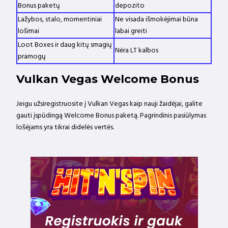
Bonus paketų
depozito
Lažybos, stalo, momentiniai
Ne visada išmokėjimai būna
lošimai
labai greiti
Loot Boxes ir daug kitų smagių
Nėra LT kalbos
pramogų
Vulkan Vegas Welcome Bonus
Jeigu užsiregistruosite į Vulkan Vegas kaip nauji žaidėjai, galite
gauti įspūdingą Welcome Bonus paketą. Pagrindinis pasiūlymas
lošėjams yra tikrai didelės vertės.