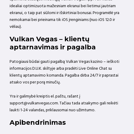
idealiai optimizuota mažesniam ekranui bei lietimui jautriam
ekranui, o taip pat siūlomi ir išskirtiniai bonusai. Programėlė yra
nemokamai bei prieinama tik iOS įrenginiams (nuo iOS 12.0 ir
vėliau).
Vulkan Vegas – klientų
aptarnavimas ir pagalba
Patogiausi būdai gauti pagalbą Vulkan Vegas kazino – ieškoti
informacijos D.U.K. skiltyje arba pradėti Live Online Chat su
klientų aptarnavimo komanda. Pagalba dirba 24/7 ir paprastai
atsako vos per porą minučių.
Yra ir galimybė kreiptis el. paštu, rašant į
support@vulkanvegas.com
. Tačiau tada atsakymo gali reikėti
laukti 1-24 valandas, priklausomai nuo užimtumo.
Apibendrinimas