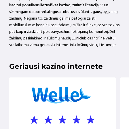
kad tai populiarus lietuviškas kazino, turintis licenciją, visus
sėkmingam darbui reikalingus atributus ir siūlantis gausybę įvairių
žaidimų. Negana to, žaidimus galima patogiai žaisti
mobiliuosiuose įrenginiuose, žaidimų raiška ir funkcijos yra tokios
pat kaip ir žaidžiant per, pavyzdžiui, nešiojamą kompiuterį. Dėl
žaidimų pasirinkimo ir siūlomų naudų „Uniclub casino“ ne veltui
yra laikoma viena geriausių internetinių lošimų vietų Lietuvoje.
Geriausi kazino internete