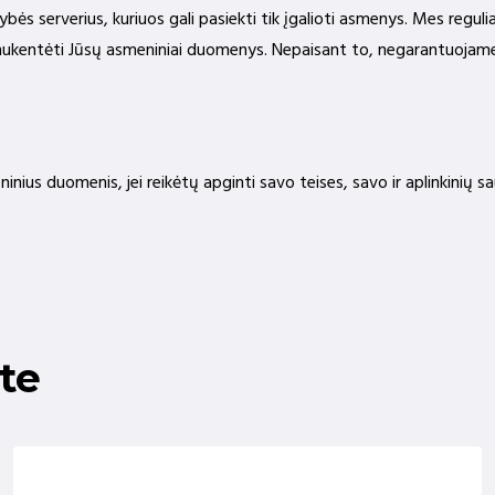
s serverius, kuriuos gali pasiekti tik įgalioti asmenys. Mes reguli
tų nukentėti Jūsų asmeniniai duomenys. Nepaisant to, negarantuoj
us duomenis, jei reikėtų apginti savo teises, savo ir aplinkinių saug
te