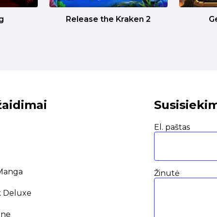
g
Release the Kraken 2
G
žaidimai
Susisieki
El. paštas
 Manga
Žinutė
k Deluxe
une