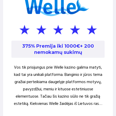
375% Premija iki 1000€
+ 200
nemokamų sukimų
Vos tik prisijungus prie Welle kazino galima matyti,
kad tai yra unikali platforma. Banginio ir jūros tema
gražiai perteikiama daugelyje platformos motyvų,
pavyzdžiui, meniu ir kituose estetiniuose
elementuose. Tačiau šis kazino siūlo ne tik gražią
estetiką. Kiekvienas Welle žaidėjas iš Lietuvos ras…