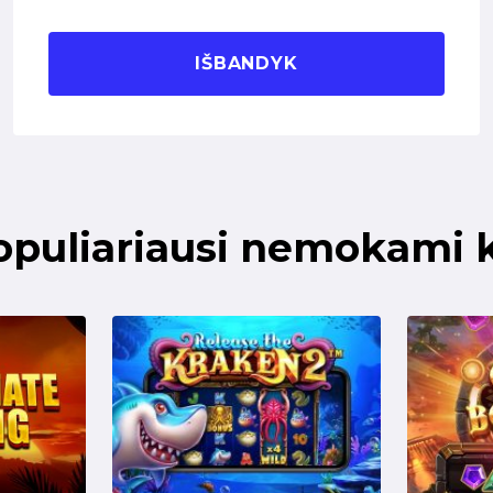
IŠBANDYK
opuliariausi nemokami 