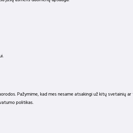
sių su jūsų asmens duomenų apsauga:
i.
nuorodos. Pažymime, kad mes nesame atsakingi už kitų svetainių ar
vatumo politikas.