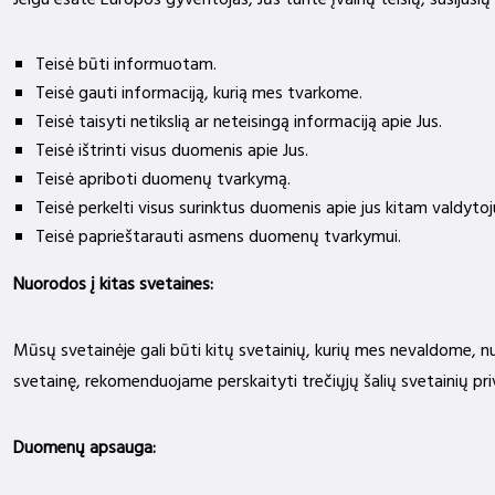
Jeigu esate Europos gyventojas, Jūs turite įvairių teisių, susiju
Teisė būti informuotam.
Teisė gauti informaciją, kurią mes tvarkome.
Teisė taisyti netikslią ar neteisingą informaciją apie Jus.
Teisė ištrinti visus duomenis apie Jus.
Teisė apriboti duomenų tvarkymą.
Teisė perkelti visus surinktus duomenis apie jus kitam valdytoju
Teisė paprieštarauti asmens duomenų tvarkymui.
Nuorodos į kitas svetaines:
Mūsų svetainėje gali būti kitų svetainių, kurių mes nevaldome, 
svetainę, rekomenduojame perskaityti trečiųjų šalių svetainių pri
Duomenų apsauga: