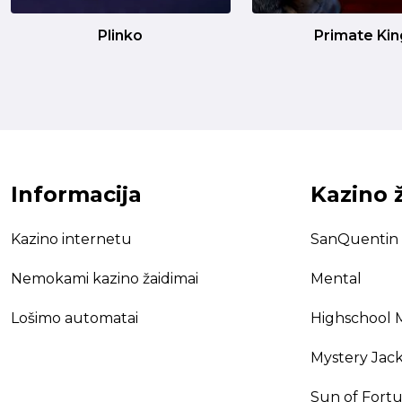
Plinko
Primate Kin
Informacija
Kazino 
Kazino internetu
SanQuentin
Nemokami kazino žaidimai
Mental
Lošimo automatai
Highschool
Mystery Jac
Sun of Fort