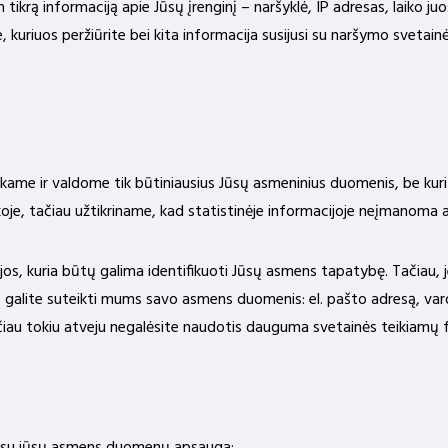
ą informaciją apie Jūsų įrenginį – naršyklė, IP adresas, laiko juost
 kuriuos peržiūrite bei kita informacija susijusi su naršymo svetain
me ir valdome tik būtiniausius Jūsų asmeninius duomenis, be kurių
je, tačiau užtikriname, kad statistinėje informacijoje neįmanoma 
jos, kuria būtų galima identifikuoti Jūsų asmens tapatybę. Tačiau,
, galite suteikti mums savo asmens duomenis: el. pašto adresą, va
iau tokiu atveju negalėsite naudotis dauguma svetainės teikiamų f