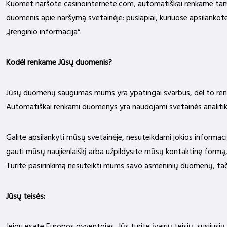
Kuomet naršote casinointernete.com, automatiškai renkame tam tikr
duomenis apie naršymą svetainėje: puslapiai, kuriuose apsilankote,
„Įrenginio informacija“.
Kodėl renkame Jūsų duomenis?
Jūsų duomenų saugumas mums yra ypatingai svarbus, dėl to renka
Automatiškai renkami duomenys yra naudojami svetainės analitiko
Galite apsilankyti mūsų svetainėje, nesuteikdami jokios informaci
gauti mūsų naujienlaiškį arba užpildysite mūsų kontaktinę formą
Turite pasirinkimą nesuteikti mums savo asmeninių duomenų, tač
Jūsų teisės: