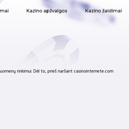
imai
Kazino apžvalgos
Kazino žaidimai
duomenų rinkimui. Dėl to, prieš naršant casinointernete.com