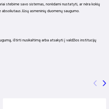
ariai stebime savo sistemas, norėdami nustatyti, ar nėra kokių
ame absoliutaus Jūsų asmeninių duomenų saugumo.
umą, ištirti nusikaltimą arba atsakyti į valdžios institucijų