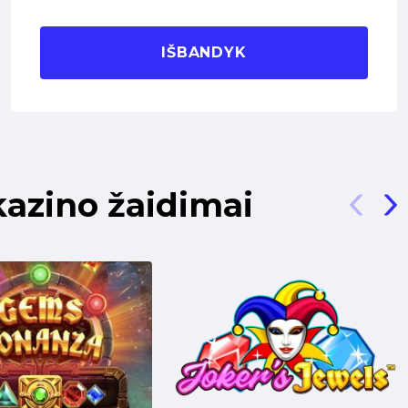
IŠBANDYK
kazino žaidimai