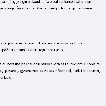
a ir jūsų įrenginio slapukai. Taip pat renkame statistinius
ėje istorija. Šią automatiškai renkamą informaciją vadiname
 negalėtume užtikrinti sklandaus svetainės veikimo.
atpažinti konkrečių vartotojų tapatybės.
 jeigu norėsite pasinaudoti mūsų svetainės funkcijomis, norėsite
rdą, pavardę, gyvenamosios vietos informaciją, telefono numerį.
unkcijų.