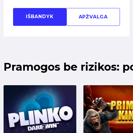
IŠBANDYK
APŽVALGA
Pramogos be rizikos: p