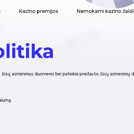
o
Kazino premijos
Nemokami kazino žaid
litika
a Jūsų asmeninius duomenis bei pateikia priežastis Jūsų asmeninių 
alumą.