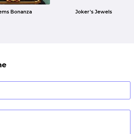
ems Bonanza
Joker’s Jewels
me